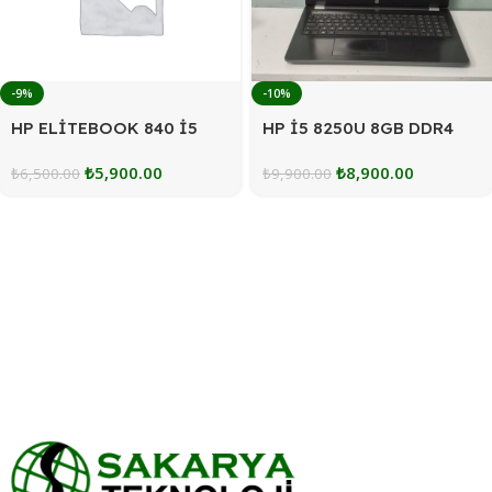
-9%
-10%
HP ELİTEBOOK 840 İ5
HP İ5 8250U 8GB DDR4
240SSD Lİ LAPTOP
RAM SSD TEMİZ LAPTOP
₺
5,900.00
₺
8,900.00
₺
6,500.00
₺
9,900.00